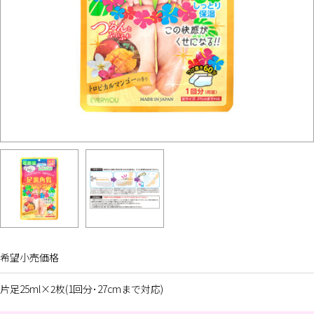
希望小売価格
片足25ml×2枚(1回分･27cmまで対応)